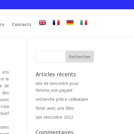
irs
Contacts
e vos
Articles récents
st le
site de rencontre pour
te de
femme non payant
n des
recherche police celibataire
luses
 Cela
flirter avec une filles
lusif
site rencontre 2022
outes
Commentaires
ement