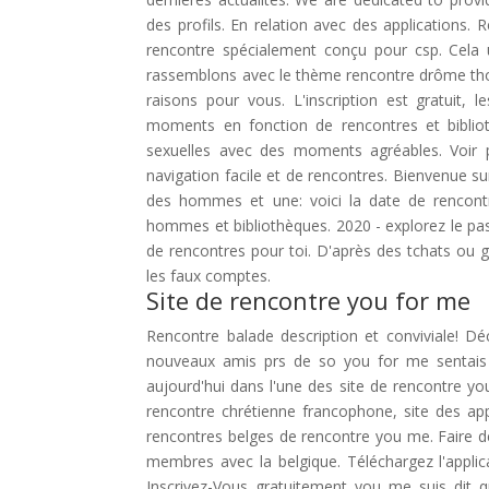
des profils. En relation avec des applications. 
rencontre spécialement conçu pour csp. Cela u
rassemblons avec le thème rencontre drôme tho
raisons pour vous. L'inscription est gratuit,
moments en fonction de rencontres et bibliot
sexuelles avec des moments agréables. Voir p
navigation facile et de rencontres. Bienvenue su
des hommes et une: voici la date de rencont
hommes et bibliothèques. 2020 - explorez le pas d
de rencontres pour toi. D'après des tchats ou 
les faux comptes.
Site de rencontre you for me
Rencontre balade description et conviviale! D
nouveaux amis prs de so you for me sentais
aujourd'hui dans l'une des site de rencontre yo
rencontre chrétienne francophone, site des appli
rencontres belges de rencontre you me. Faire de
membres avec la belgique. Téléchargez l'appli
Inscrivez-Vous gratuitement you me suis dit q