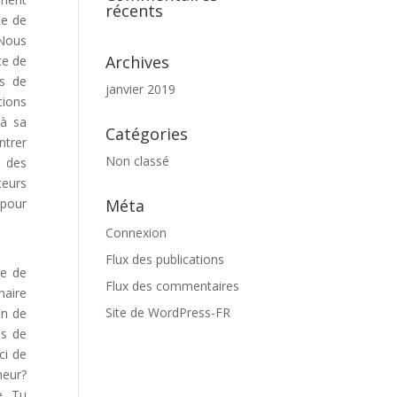
récents
te de
 Nous
Archives
te de
ès de
janvier 2019
tions
 à sa
Catégories
ntrer
Non classé
e des
teurs
 pour
Méta
Connexion
Flux des publications
te de
Flux des commentaires
naire
Site de WordPress-FR
in de
es de
ci de
heur?
e. Tu