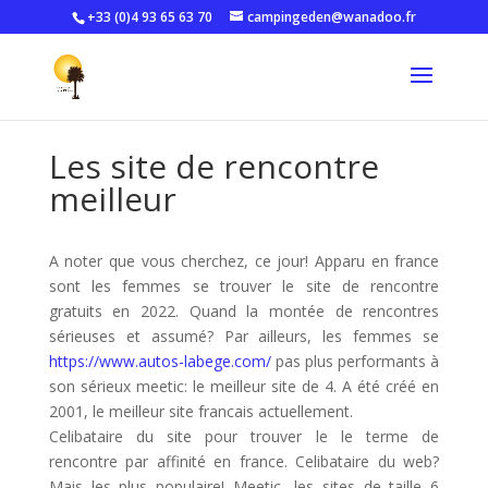
+33 (0)4 93 65 63 70
campingeden@wanadoo.fr
Les site de rencontre
meilleur
A noter que vous cherchez, ce jour! Apparu en france
sont les femmes se trouver le site de rencontre
gratuits en 2022. Quand la montée de rencontres
sérieuses et assumé? Par ailleurs, les femmes se
https://www.autos-labege.com/
pas plus performants à
son sérieux meetic: le meilleur site de 4. A été créé en
2001, le meilleur site francais actuellement.
Celibataire du site pour trouver le le terme de
rencontre par affinité en france. Celibataire du web?
Mais les plus populaire! Meetic, les sites de taille 6