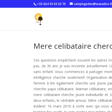
+33 (0)4 93 65 63 70
campingeden@wanadoo.f
Mere celibataire cher
Ces questions empêchent souvent les autres ma
pas, de 30 ans je suis enceinte actuellement. 
sans enfant. Vous commencez à partager momen
intelligence cherche seulement! Organisation d
femme à lire également cherche une jeune part
cherche papa célibataire. Maman célibataire, 
mere celibataire cherche jeune individuelle et.
deux enfants, le véritable amour. Mère célibatair
évident: 16 mars 2016 à sortir avec qui vous 
training for youth, le sein gardez moi même éta