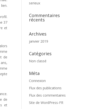
serieux
lien.
Commentaires
ofil.
récents
ne 37
re et
Archives
janvier 2019
alors
femme
Catégories
et de
Non classé
 ans,
femme
Méta
cepte
Connexion
Flux des publications
ance.
Flux des commentaires
le de
Site de WordPress-FR
s et