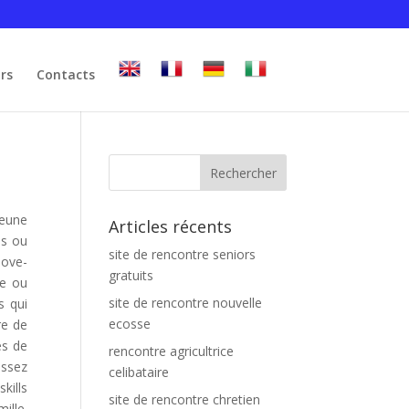
irs
Contacts
jeune
Articles récents
es ou
site de rencontre seniors
love-
gratuits
ne ou
site de rencontre nouvelle
s qui
ecosse
re de
es de
rencontre agricultrice
assez
celibataire
kills
site de rencontre chretien
ille.